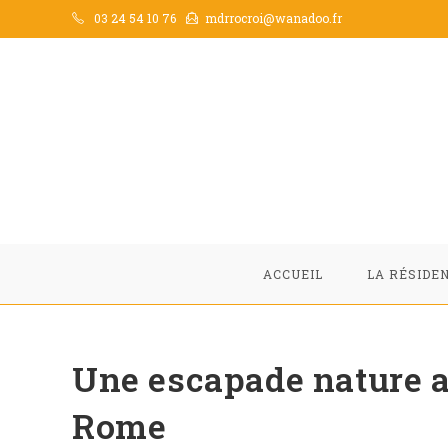
03 24 54 10 76
mdrrocroi@wanadoo.fr
ACCUEIL
LA RÉSIDE
Une escapade nature a
Rome