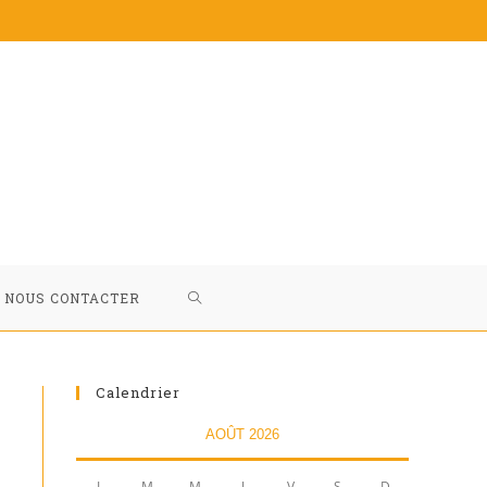
NOUS CONTACTER
Calendrier
AOÛT 2026
L
M
M
J
V
S
D