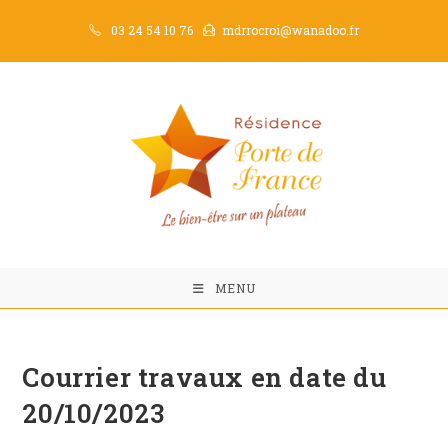
Skip
03 24 54 10 76
mdrrocroi@wanadoo.fr
to
content
MENU
Courrier travaux en date du
20/10/2023