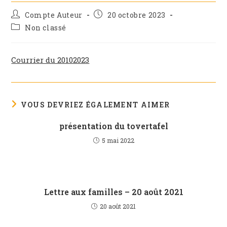
Auteur/autrice
Publication
Compte Auteur
20 octobre 2023
de
publiée :
Post
Non classé
la
category:
publication :
Courrier du 20102023
VOUS DEVRIEZ ÉGALEMENT AIMER
présentation du tovertafel
5 mai 2022
Lettre aux familles – 20 août 2021
20 août 2021