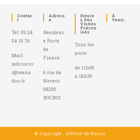
Contac
Adress
Heure
À
T
E
S Des
Venir…
Visites
Précon
Tél: 03 24
Résidenc
Isés
54 10 76
e Porte
Tous les
de
jours
Mail:
France
mdrrocro
de 11h00
i@wana
6 rue de
à 18h30
doo.fr
Nevers
08230
ROCROI
© Copyright - EHPAD de Rocroi