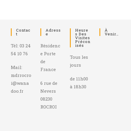
Contac
Adress
Heure
À
T
E
S Des
Venir…
Visites
Précon
Tél: 03 24
Résidenc
Isés
54 10 76
e Porte
Tous les
de
jours
Mail:
France
mdrrocro
de 11h00
i@wana
6 rue de
à 18h30
doo.fr
Nevers
08230
ROCROI