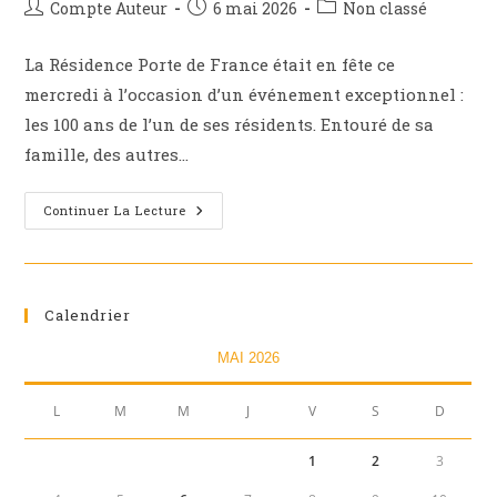
Auteur/autrice
Publication
Post
Compte Auteur
6 mai 2026
Non classé
de
publiée :
category:
la
La Résidence Porte de France était en fête ce
publication :
mercredi à l’occasion d’un événement exceptionnel :
les 100 ans de l’un de ses résidents. Entouré de sa
famille, des autres…
Un
Continuer La Lecture
Siècle
De
Vie
Célébré
À
La
Calendrier
Résidence
Porte
De
MAI 2026
France
L
M
M
J
V
S
D
1
2
3