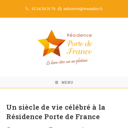
Skip
03 24 54 10 76
mdrrocroi@wanadoo.fr
to
content
MENU
Un siècle de vie célébré à la
Résidence Porte de France