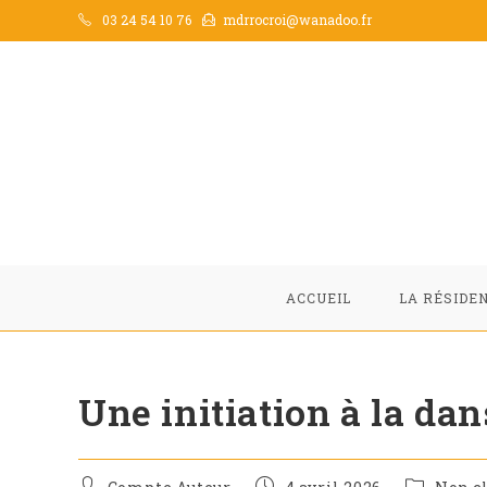
03 24 54 10 76
mdrrocroi@wanadoo.fr
ACCUEIL
LA RÉSIDE
Une initiation à la da