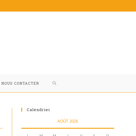
NOUS CONTACTER
Calendrier
AOÛT 2026
L
M
M
J
V
S
D