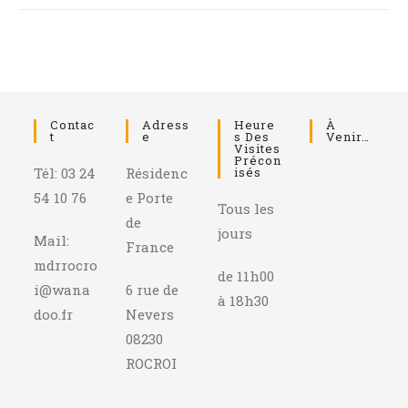
Contac
Adress
Heure
À
T
E
S Des
Venir…
Visites
Précon
Tél: 03 24
Résidenc
Isés
54 10 76
e Porte
Tous les
de
jours
Mail:
France
mdrrocro
de 11h00
i@wana
6 rue de
à 18h30
doo.fr
Nevers
08230
ROCROI