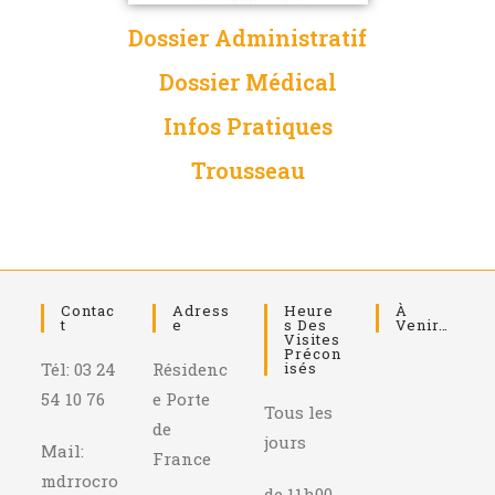
Dossier Administratif
Dossier Médical
Infos Pratiques
Trousseau
Contac
Adress
Heure
À
T
E
S Des
Venir…
Visites
Précon
Tél: 03 24
Résidenc
Isés
54 10 76
e Porte
Tous les
de
jours
Mail:
France
mdrrocro
de 11h00