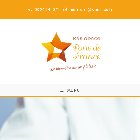
03 24 54 10 76
mdrrocroi@wanadoo.fr
MENU