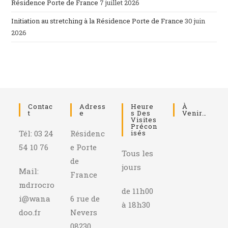
Résidence Porte de France
7 juillet 2026
Initiation au stretching à la Résidence Porte de France
30 juin
2026
Contac
Adress
Heure
À
T
E
S Des
Venir…
Visites
Précon
Tél: 03 24
Résidenc
Isés
54 10 76
e Porte
Tous les
de
jours
Mail:
France
mdrrocro
de 11h00
i@wana
6 rue de
à 18h30
doo.fr
Nevers
08230