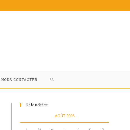
NOUS CONTACTER
Calendrier
AOÛT 2026
L
M
M
J
V
S
D