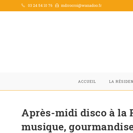
03 24 54 10 76
mdrrocroi@wanadoo.fr
ACCUEIL
LA RÉSIDE
Après-midi disco à la 
musique, gourmandises