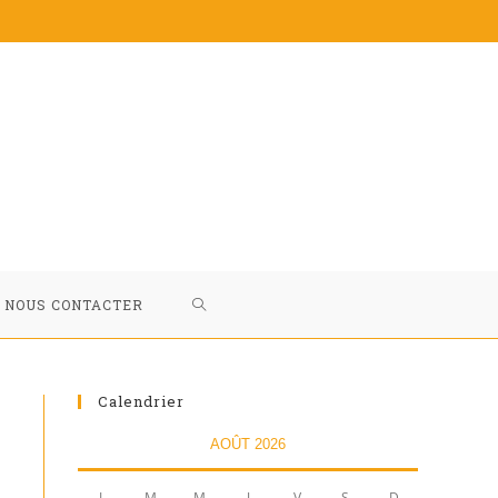
TOGGLE
NOUS CONTACTER
WEBSITE
Calendrier
SEARCH
AOÛT 2026
L
M
M
J
V
S
D