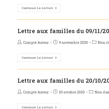
la
publication :
Lettre
Continuer La Lecture
Aux
Familles
Du
13/11
Lettre aux familles du 09/11/2
Auteur/autrice
Publication
Post
Compte Auteur
9 novembre 2020
Non cl
de
publiée :
category:
la
publication :
Lettre
Continuer La Lecture
Aux
Familles
Du
09/11/2020
Lettre aux familles du 20/10/2
Auteur/autrice
Publication
Post
Compte Auteur
20 octobre 2020
Non cla
de
publiée :
category:
la
publication :
Lettre
Continuer La Lecture