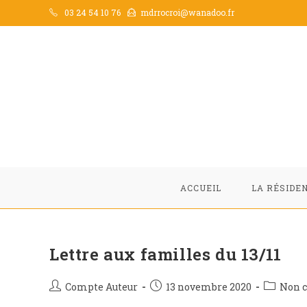
Skip
03 24 54 10 76
mdrrocroi@wanadoo.fr
to
content
ACCUEIL
LA RÉSIDE
Lettre aux familles du 13/11
Auteur/autrice
Publication
Post
Compte Auteur
13 novembre 2020
Non c
de
publiée :
category: