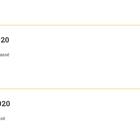
020
assé
020
ssé